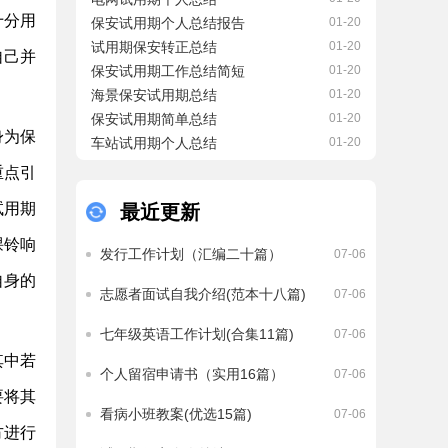
部在上半年继续脚踏实地
结，欢迎大家分享。商场
十分用
保安试用期个人总结报告
抓好小区日常安全治理工
01-20
保安主管试用期总结 篇1
作的落实，加强小区日常
试用期保安转正总结
01-20
自己并
光阴似箭日如梭，转眼间
安全巡检和巡检监督治
保安试用期工作总结简短
01-20
半年已经过去。回顾我们
理，做好经常性的出国留
海景保安试用期总结
01-20
保安队...
学安全大检查，确保了出
保安试用期简单总结
01-20
国留学上半年无偷、盗、
身为保
车站试用期个人总结
消防等安全治理事故，保
01-20
障了小区正常的工作和生
重点引
活秩...
试用期
最近更新
课铃响
发行工作计划（汇编二十篇）
07-06
自身的
志愿者面试自我介绍(范本十八篇)
07-06
七年级英语工作计划(合集11篇)
07-06
其中若
个人留宿申请书（实用16篇）
07-06
要将其
看病小班教案(优选15篇)
07-06
方进行