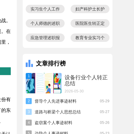
告
德报告
实习生个人工作
妇产科护土长护
总结
理个人述职报告
挑战。
个人师德的述职
医院医生转正定
起。在
报告
级个人总结
应急管理述职报
教育专业实习个
间里，
告
人总结
文章排行榜
1
设备行业个人转正
总结
2026-05-30
股份有
督导个人先进事迹材料
2
05-29
有的东
道路与桥梁个人思想总结
3
05-27
。
盗窃案个人事迹材料
4
05-26
边防个人事迹材料
5
05-23