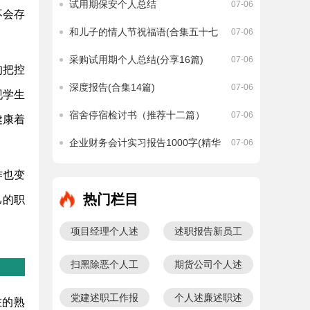
试用期保安个人总结
07-06
不会存
和儿子的情人节祝福语(合集五十七
07-06
句)
采购试用期个人总结(分享16篇)
07-06
的把控
深度报告(合集14篇)
07-06
现学生
宿舍停宿检讨书（推荐十二篇）
07-06
健康着
企业财务会计实习报告1000字(精华
07-06
17篇)
作也变
热门栏目
己的职
项目经理个人述
述职报告新员工
职报告
扫黑除恶个人工
期货公司个人述
作计划
职报告
党建述职工作报
个人述廉述职述
在的熟