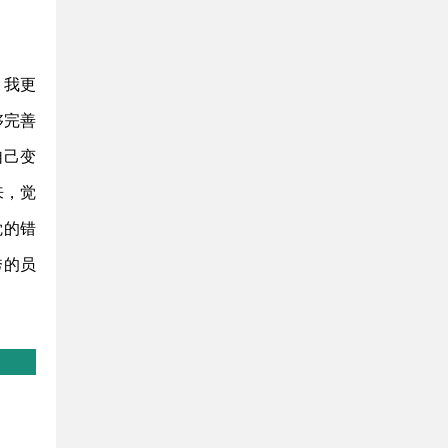
，我更
够完善
自己变
来，觉
觉的错
秀的员