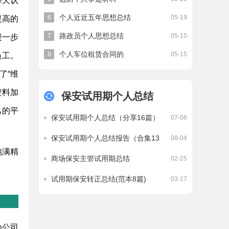
每天认
个人近近五年思想总结
6
05-19
提高的
路政员个人思想总结
7
05-15
进一步
个人车位租赁合同的
8
05-15
员工。
了“维
资料加
保安试用期个人总结
己的平
保安试用期个人总结（分享16篇）
07-06
保安试用期个人总结报告（合集13
08-04
篇）
饱满精
商场保安主管试用期总结
02-25
试用期保安转正总结(范本8篇)
03-17
为公司