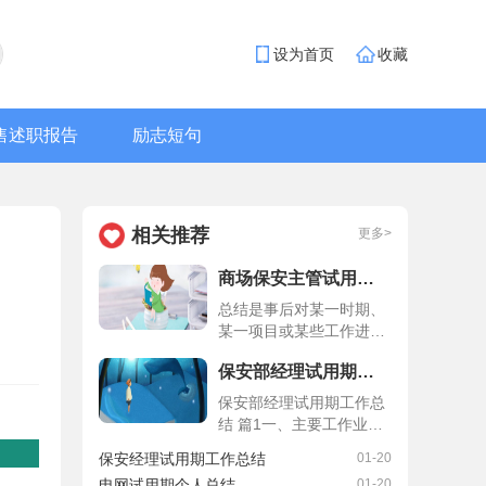
设为首页
收藏
售述职报告
励志短句
相关推荐
更多>
商场保安主管试用期总结
总结是事后对某一时期、
某一项目或某些工作进行
回顾和分析，从而做出带
保安部经理试用期工作总结
有规律性的结论，它能够
给人努力工作的动力，为
保安部经理试用期工作总
此要我们写一份总结。总
结 篇1一、主要工作业
结怎么写才不会千篇一律
绩：1、确保了小区上半
保安经理试用期工作总结
01-20
呢？以下是小编为大家收
年无安全治理事故。保安
集的保安试用期工作总
电网试用期个人总结
01-20