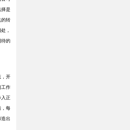
选择是
点的转
相处，
期待的
态，开
们工作
步入正
惜，每
缔造出