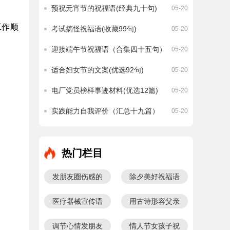
预祝元宵节的祝福语(经典九十句)
05-20
工作顺
考试搞怪祝福语(收藏99句)
05-20
迎接端午节祝福语（合集四十五句）
05-20
适合妇女节的文案(优选92句)
05-20
电厂党员榜样事迹材料(优选12篇)
05-20
实践能力自我评价（汇总十九篇）
05-20
热门栏目
发朋友圈伤感的
除夕美好祝福语
句子
大全
医疗器械宣传语
用古诗形容父亲
生日的句子
调节心情发朋友
情人节女孩子祝