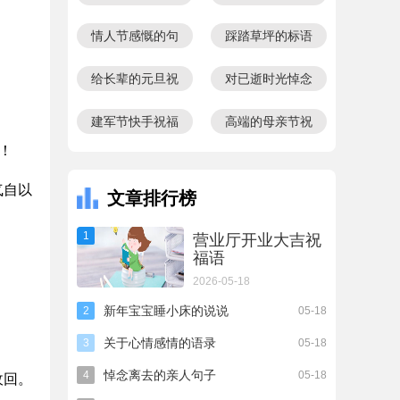
圈句子
福语
情人节感慨的句
踩踏草坪的标语
子
给长辈的元旦祝
对已逝时光悼念
福语
的句子
建军节快手祝福
高端的母亲节祝
语
福语
！
气自以
文章排行榜
1
营业厅开业大吉祝
福语
2026-05-18
新年宝宝睡小床的说说
2
05-18
关于心情感情的语录
3
05-18
悼念离去的亲人句子
4
05-18
收回。