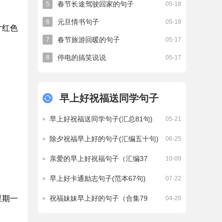
春节长途驾驶回家的句子
5
05-18
元旦情书句子
6
05-18
片红色
春节旅游回暖的句子
7
05-17
停电的搞笑说说
8
05-17
早上好祝福送同学句子
早上好祝福送同学句子(汇总81句)
05-21
除夕祝福早上好的句子(汇编五十句)
06-25
亲爱的早上好祝福句子（汇编37
10-09
句）
早上好卡通励志句子(范本67句)
07-22
星期一
祝福妹妹早上好的句子（合集79
04-20
句）