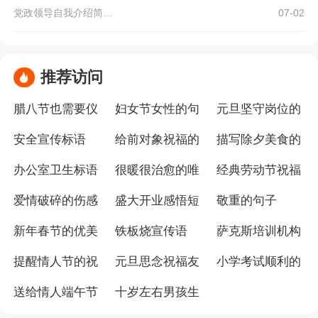
党政领导自我介绍简短有趣
07-02
推荐访问
腊八节也需要仪
妇女节女性的句
元旦坚守岗位的
式感祝福语
子
优美句子
安全宣传标语
给前对象祝福的
描写除夕美食的
短句子
句子
办公室卫生标语
很暖很治愈的唯
经典劳动节祝福
美句子
语
爱情破碎的伤感
盛大开业感悟短
敬重的句子
句子
句子
新年春节的优美
铁板烧宣传语
萨克斯培训机构
的句子
开业祝福语
提醒情人节的祝
元旦思念祝福友
小学考试顺利的
福语
情说说
可爱句子
送给情人端午节
十岁左右男孩生
的句子
日祝福语