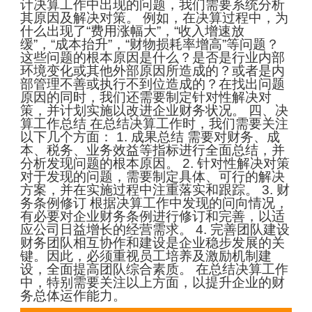
计决算工作中出现的问题，我们需要系统分析
其原因及解决对策。 例如，在决算过程中，为
什么出现了“费用涨幅大”，“收入增速放
缓”，“成本抬升”，“财物损耗率增高”等问题？
这些问题的根本原因是什么？是否是行业内部
环境变化或其他外部原因所造成的？或者是内
部管理不善或执行不到位造成的？在找出问题
原因的同时，我们还需要制定针对性解决对
策，并计划实施以改进企业财务状况。 四、决
算工作总结 在总结决算工作时，我们需要关注
以下几个方面： 1. 成果总结 需要对财务、成
本、税务、业务效益等指标进行全面总结，并
分析发现问题的根本原因。 2. 针对性解决对策
对于发现的问题，需要制定具体、可行的解决
方案，并在实施过程中注重落实和跟踪。 3. 财
务条例修订 根据决算工作中发现的问向情况，
有必要对企业财务条例进行修订和完善，以适
应公司日益增长的经营需求。 4. 完善团队建设
财务团队相互协作和建设是企业稳步发展的关
键。因此，必须重视员工培养及激励机制建
设，全面提高团队综合素质。 在总结决算工作
中，特别需要关注以上方面，以提升企业的财
务总体运作能力。