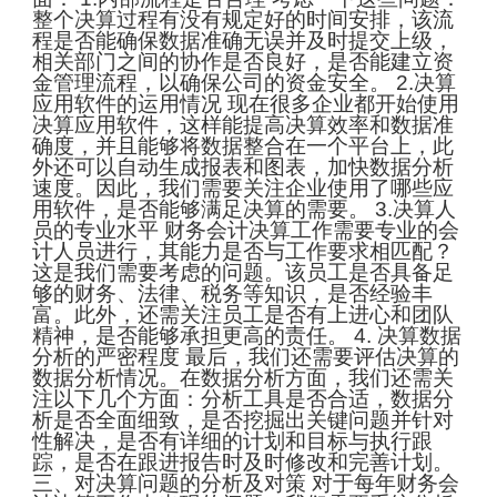
整个决算过程有没有规定好的时间安排，该流
程是否能确保数据准确无误并及时提交上级，
相关部门之间的协作是否良好，是否能建立资
金管理流程，以确保公司的资金安全。 2.决算
应用软件的运用情况 现在很多企业都开始使用
决算应用软件，这样能提高决算效率和数据准
确度，并且能够将数据整合在一个平台上，此
外还可以自动生成报表和图表，加快数据分析
速度。因此，我们需要关注企业使用了哪些应
用软件，是否能够满足决算的需要。 3.决算人
员的专业水平 财务会计决算工作需要专业的会
计人员进行，其能力是否与工作要求相匹配？
这是我们需要考虑的问题。该员工是否具备足
够的财务、法律、税务等知识，是否经验丰
富。此外，还需关注员工是否有上进心和团队
精神，是否能够承担更高的责任。 4. 决算数据
分析的严密程度 最后，我们还需要评估决算的
数据分析情况。在数据分析方面，我们还需关
注以下几个方面：分析工具是否合适，数据分
析是否全面细致，是否挖掘出关键问题并针对
性解决，是否有详细的计划和目标与执行跟
踪，是否在跟进报告时及时修改和完善计划。
三、对决算问题的分析及对策 对于每年财务会