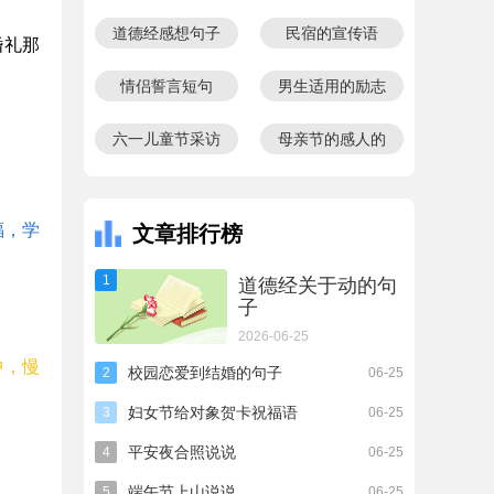
录
写句子
道德经感想句子
民宿的宣传语
婚礼那
情侣誓言短句
男生适用的励志
语录
六一儿童节采访
母亲节的感人的
祝福语
祝福语
福，学
文章排行榜
1
道德经关于动的句
子
2026-06-25
中，慢
校园恋爱到结婚的句子
2
06-25
妇女节给对象贺卡祝福语
3
06-25
平安夜合照说说
4
06-25
端午节上山说说
5
06-25