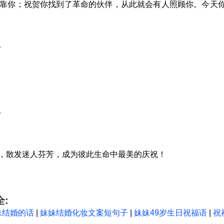
依靠你；祝贺你找到了革命的伙伴，从此就会有人照顾你。今天
。
。
朵，散发迷人芬芳，成为彼此生命中最美的庆祝！
全:
妹结婚的话
|
妹妹结婚化妆文案短句子
|
妹妹49岁生日祝福语
|
祝