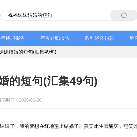
半年述职报告
年度述职报告
教师述职报告
销
妹妹结婚的短句(汇集49句)
的短句(汇集49句)
发表时间：2026-06-28
次结婚了，我的梦想在红地毯上结婚了。燕笑此生喜鹊庆，燕笑