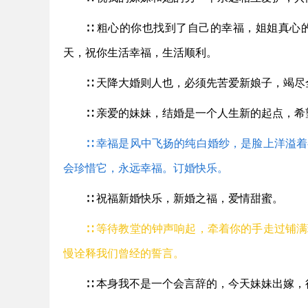
∷ 粗心的你也找到了自己的幸福，姐姐真心
天，祝你生活幸福，生活顺利。
∷ 天降大婚则人也，必须先苦爱新娘子，竭
∷ 亲爱的妹妹，结婚是一个人生新的起点，
∷ 幸福是风中飞扬的纯白婚纱，是脸上洋溢
会珍惜它，永远幸福。订婚快乐。
∷ 祝福新婚快乐，新婚之福，爱情甜蜜。
∷ 等待教堂的钟声响起，牵着你的手走过铺
慢诠释我们曾经的誓言。
∷ 本身我不是一个会言辞的，今天妹妹出嫁