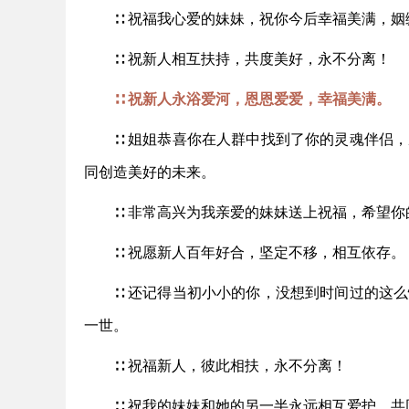
∷ 祝福我心爱的妹妹，祝你今后幸福美满，姻
∷ 祝新人相互扶持，共度美好，永不分离！
∷ 祝新人永浴爱河，恩恩爱爱，幸福美满。
∷ 姐姐恭喜你在人群中找到了你的灵魂伴侣
同创造美好的未来。
∷ 非常高兴为我亲爱的妹妹送上祝福，希望
∷ 祝愿新人百年好合，坚定不移，相互依存。
∷ 还记得当初小小的你，没想到时间过的这
一世。
∷ 祝福新人，彼此相扶，永不分离！
∷ 祝我的妹妹和她的另一半永远相互爱护，